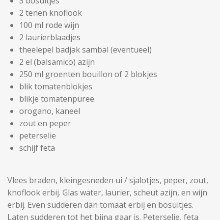
3 bosuitjes
2 tenen knoflook
100 ml rode wijn
2 laurierblaadjes
theelepel badjak sambal (eventueel)
2 el (balsamico) azijn
250 ml groenten bouillon of 2 blokjes
blik tomatenblokjes
blikje tomatenpuree
orogano, kaneel
zout en peper
peterselie
schijf feta
Vlees braden, kleingesneden ui / sjalotjes, peper, zout,
knoflook erbij. Glas water, laurier, scheut azijn, en wijn
erbij. Even sudderen dan tomaat erbij en bosuitjes.
Laten sudderen tot het bijna gaar is. Peterselie, feta