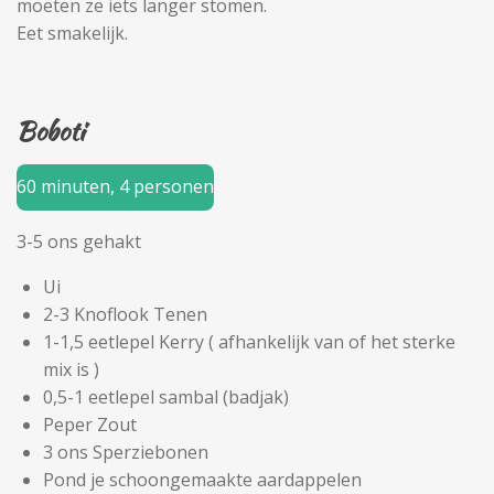
moeten ze iets langer stomen.
Eet smakelijk.
Boboti
60 minuten, 4 personen
3-5 ons gehakt
Ui
2-3 Knoflook Tenen
1-1,5 eetlepel Kerry ( afhankelijk van of het sterke
mix is )
0,5-1 eetlepel sambal (badjak)
Peper Zout
3 ons Sperziebonen
Pond je schoongemaakte aardappelen