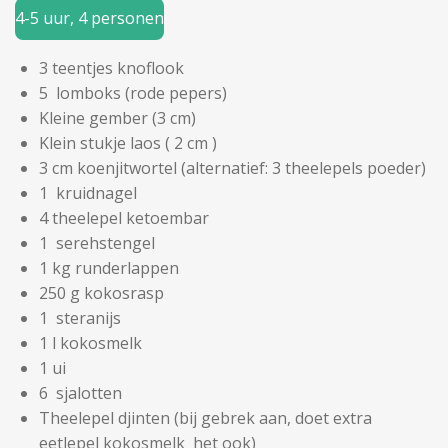
4-5 uur, 4 personen
3
teentjes
knoflook
5
lomboks (rode pepers)
Kleine gember (3
cm)
Klein stukje
laos ( 2 cm )
3
cm
koenjitwortel (alternatief: 3 theelepels poeder)
1
kruidnagel
4
theelepel
ketoembar
1
serehstengel
1
kg
runderlappen
250
g
kokosrasp
1
steranijs
1
l
kokosmelk
1 ui
6
sjalotten
Theelepel djinten (bij gebrek aan, doet extra
eetlepel kokosmelk het ook)