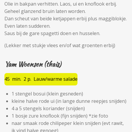
Olie in bakpan verhitten. Laos, ui en knoflook erbij.
Geheel glanzend bruin laten worden.
Dan scheut van beide ketjappen erbij plus maggiblokje.
Even laten sudderen.
Saus bij de gare spagetti doen en husselen.
(Lekker met stukje vlees en/of wat groenten erbij)
Yam Woensen (thais)
45 min. 2 p. Lauw/warme salade
1 stengel bosui (klein gesneden)
kleine halve rode ui (in lange dunne reepjes snijden)
4 a 5 stengels koriander (snijden)
1 bosje zure knoflook (fijn snijden) *zie foto
naar smaak rode chilipeper klein snijden (evt rawit,
ik vind halve genoeg)