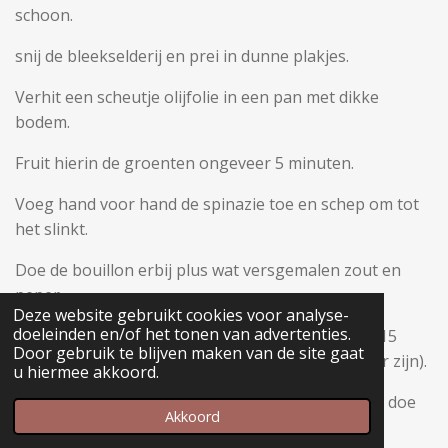
schoon.
snij de bleekselderij en prei in dunne plakjes.
Verhit een scheutje olijfolie in een pan met dikke
bodem.
Fruit hierin de groenten ongeveer 5 minuten.
Voeg hand voor hand de spinazie toe en schep om tot
het slinkt.
Doe de bouillon erbij plus wat versgemalen zout en
peper.
Deze website gebruikt cookies voor analyse-
doeleinden en/of het tonen van advertenties.
Breng aan de kook. Laat onder deksel ongeveer 15
Door gebruik te blijven maken van de site gaat
minuten zachtjes sudderen ( tot de groenten gaar zijn).
u hiermee akkoord.
Hou wat dille achter voor eventuele garnering en doe
Akkoord
de rest (zonder de taaie steeltjes) bij de soep.