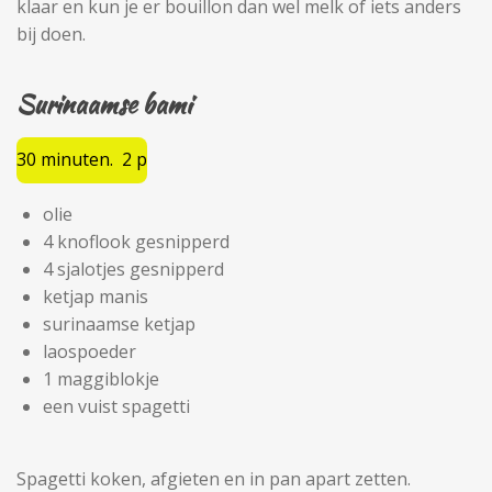
klaar en kun je er bouillon dan wel melk of iets anders
bij doen.
Surinaamse bami
30 minuten. 2 p
olie
4 knoflook gesnipperd
4 sjalotjes gesnipperd
ketjap manis
surinaamse ketjap
laospoeder
1 maggiblokje
een vuist spagetti
Spagetti koken, afgieten en in pan apart zetten.